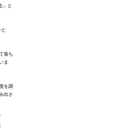
る」と
ーと
て落ち
いま
度を調
み出さ