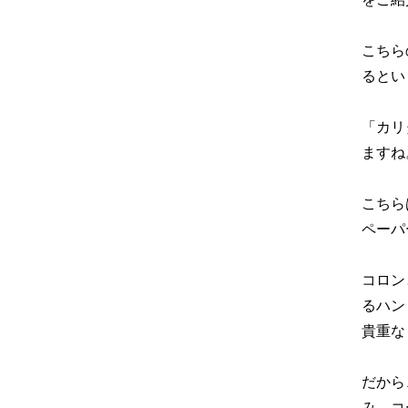
こちら
るとい
「カリ
ますね
こちら
ペーパ
コロン
るハン
貴重な
だから
み、コ