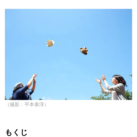
（撮影：平本泰淳）
もくじ