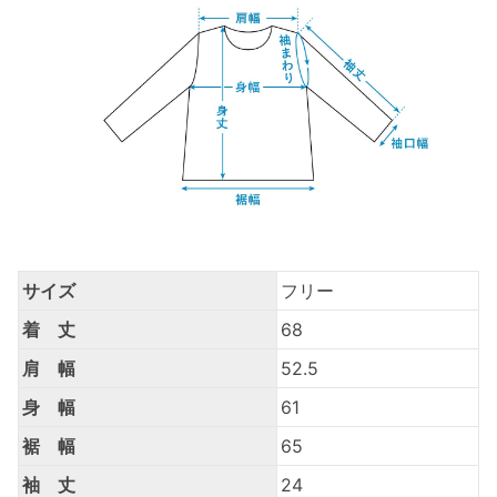
サイズ
フリー
着 丈
68
肩 幅
52.5
身 幅
61
裾 幅
65
袖 丈
24