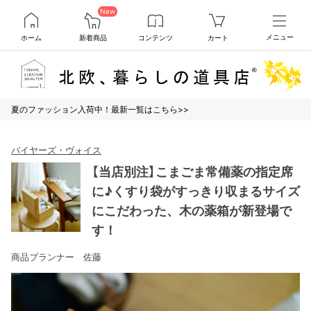
New
ホーム
新着商品
コンテンツ
カート
メニュー
夏のファッション入荷中！最新一覧はこちら>>
バイヤーズ・ヴォイス
【当店別注】こまごま常備薬の指定席
に♪くすり袋がすっきり収まるサイズ
にこだわった、木の薬箱が新登場で
す！
商品プランナー 佐藤