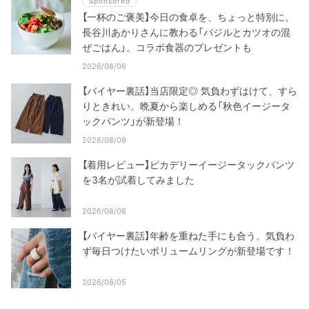
Sponsored
【一杯のご褒美】今日の食卓を、ちょっと特別に。
長谷川あかりさんに教わる「バジルとカツオの混
ぜごはん」。コラボ食器のプレゼントも
2026/08/06
【バイヤー裏話】当店限定◎ 気負わずはけて、すら
りときれい。晩夏から楽しめる「秋色イージータ
ックパンツ」が新登場！
2026/08/06
【着用レビュー】ピカデリーイージータックパンツ
を3名が試着してみました
2026/08/06
【バイヤー裏話】年齢を重ねた手にも合う。気負わ
ず毎日つけたいボリュームリングが新登場です！
2026/08/05