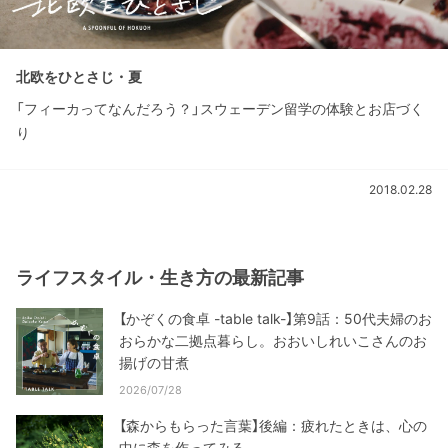
北欧をひとさじ・夏
「フィーカってなんだろう？」スウェーデン留学の体験とお店づく
り
2018.02.28
ライフスタイル・生き方の最新記事
【かぞくの食卓 -table talk-】第9話：50代夫婦のお
おらかな二拠点暮らし。おおいしれいこさんのお
揚げの甘煮
2026/07/28
【森からもらった言葉】後編：疲れたときは、心の
中に森を作ってみる