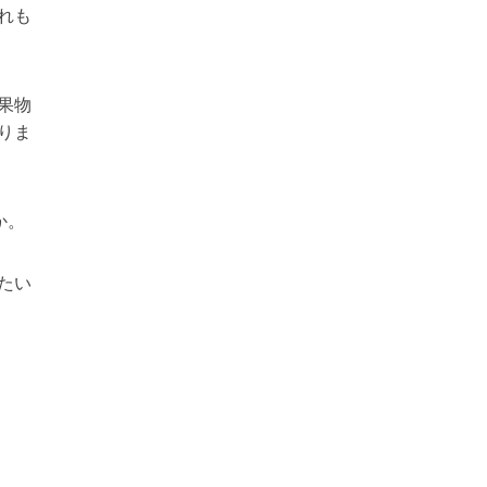
れも
果物
りま
か。
たい