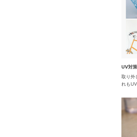
UV対
取り外
れもU