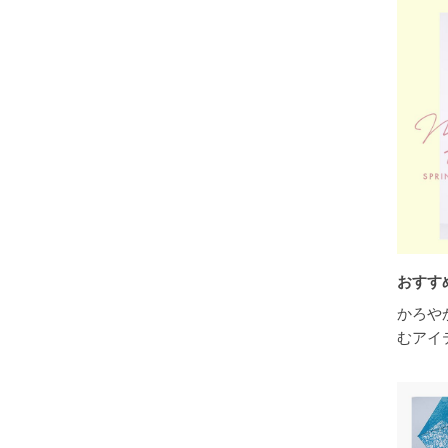
おすす
かろや
むアイ