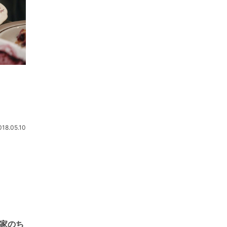
018.05.10
が家のち