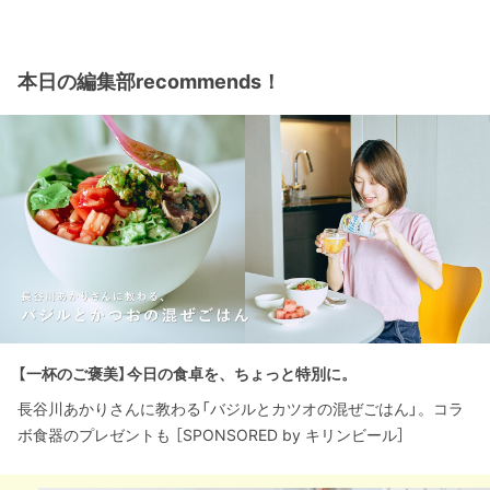
本日の編集部recommends！
【一杯のご褒美】今日の食卓を、ちょっと特別に。
長谷川あかりさんに教わる「バジルとカツオの混ぜごはん」。コラ
ボ食器のプレゼントも ［SPONSORED by キリンビール］