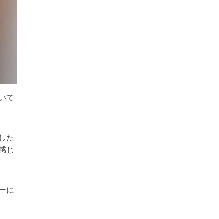
いて
した
感じ
ーに