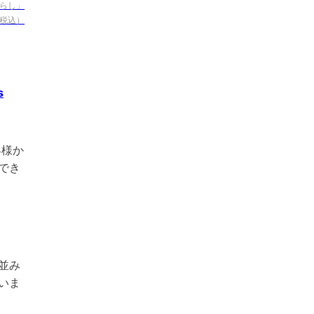
暮らし」
（税込）
s
客様か
でき
並み
いま