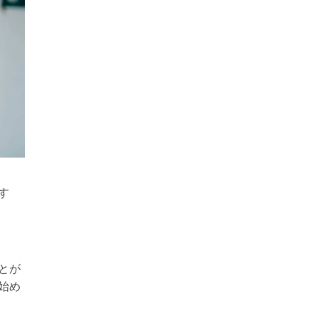
す
とが
始め