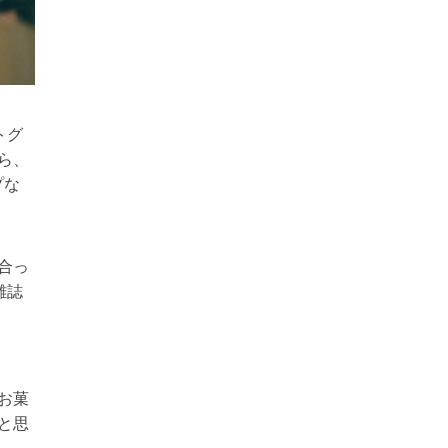
トグ
ら、
プな
合っ
雑誌
お菓
と思