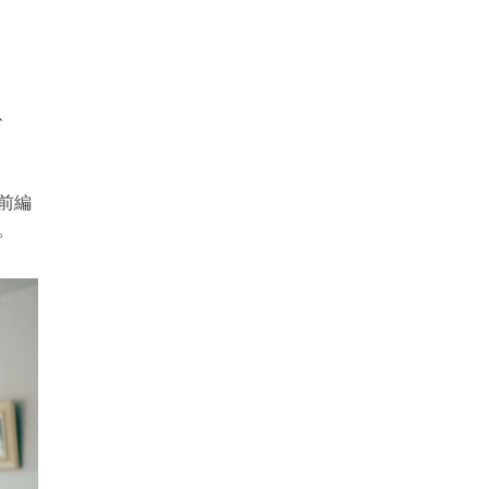
、
前編
。