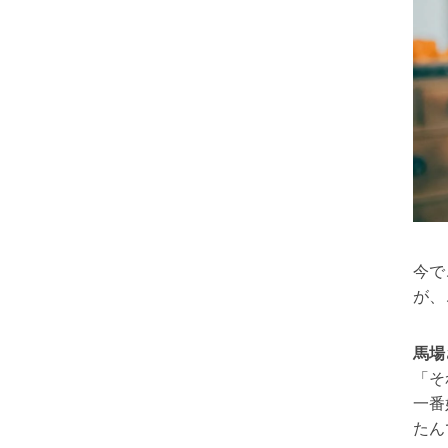
今で
が、
馬場
「そ
一番
たん