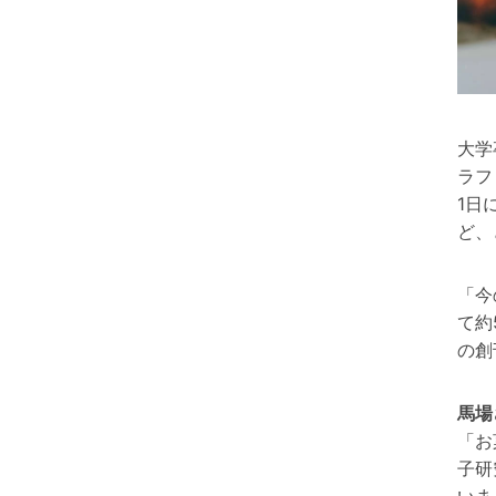
大学
ラフ
1日
ど、
「今
て約
の創
馬場
「お
子研