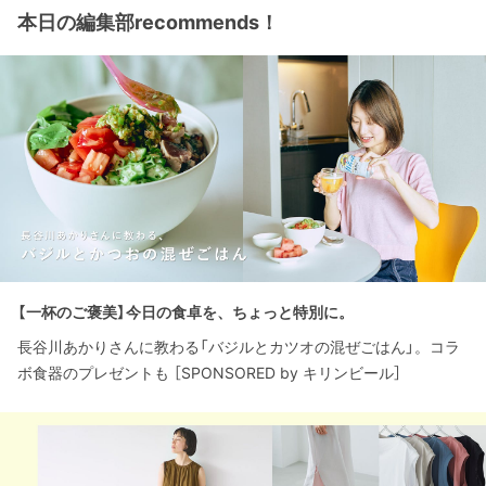
本日の編集部recommends！
【一杯のご褒美】今日の食卓を、ちょっと特別に。
長谷川あかりさんに教わる「バジルとカツオの混ぜごはん」。コラ
ボ食器のプレゼントも ［SPONSORED by キリンビール］