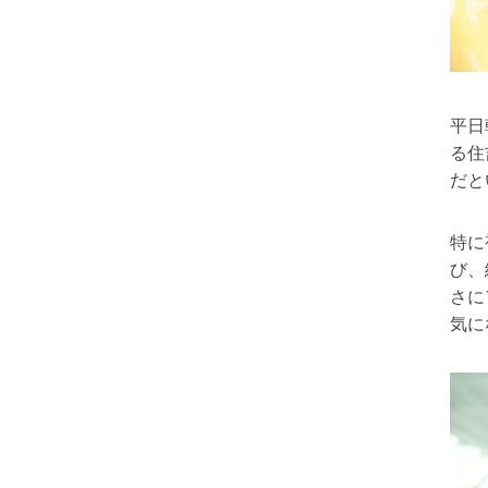
平日
る住
だと
特に
び、
さに
気に