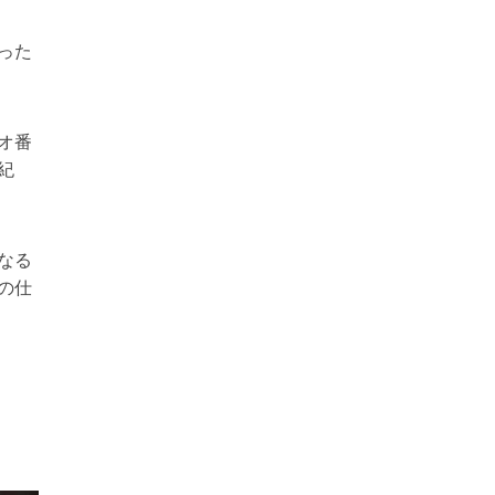
った
オ番
紀
なる
の仕