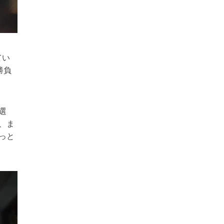
てい
勝負
選
、ま
っと