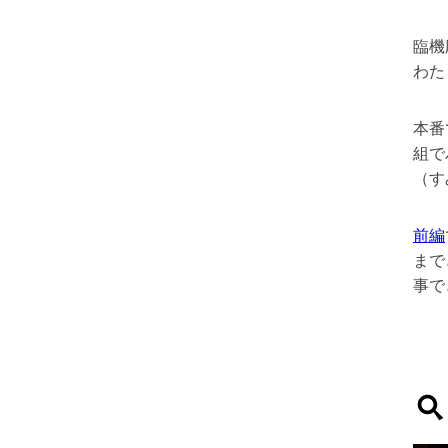
臨機
わた
本番
組で
（す
前編
まで
事で