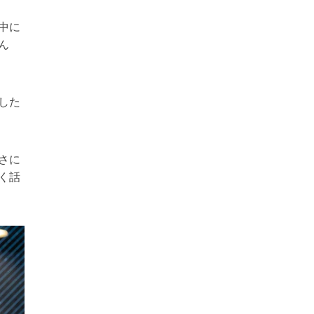
中に
ん
した
さに
く話