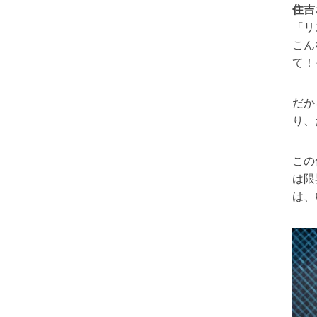
住吉
「リ
こん
て！
だか
り、
この
は限
は、