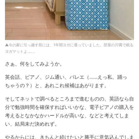
▲今の家に引っ越す前には、1年間ヨガに通っていました。部屋の片隅で眠る
ヨガマットよ……。
さぁ、何をしてみようか。
英会話、ピアノ、ジム通い、バレエ（……えっ私、踊っ
ちゃうの？）と、あれこれ候補はあがります。
そしてネットで調べるところまで進むものの、英語なら自
分で勉強時間を確保すればいいかな、電子ピアノの購入を
考えるとな
かなかハードルが高いな、などと考えてしま
い、結局未だ決めれず。
やるからには、きちんと続けたいと勝手に意気込んでしま