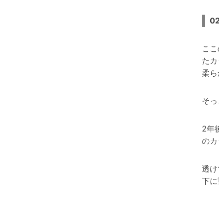
0
ここ
たカ
柔ら
そっ
2年
のカ
透け
下に