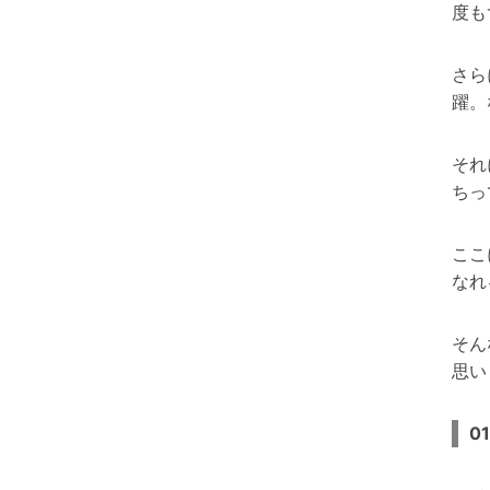
度も
さら
躍。
それ
ちっ
ここ
なれ
そん
思い
0