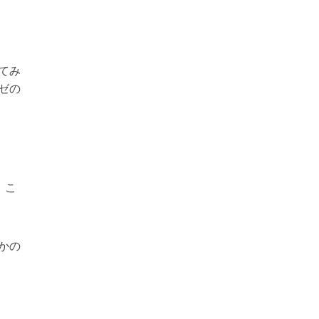
てみ
ゼの
。こ
かの