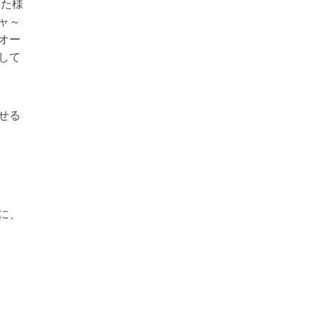
した様
ャ～
オー
して
せる
に、