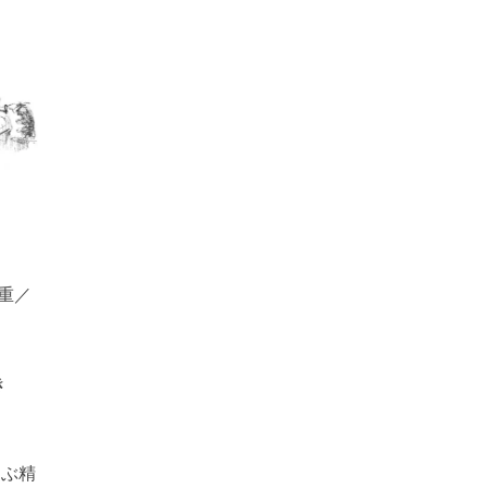
重／
き
選ぶ精