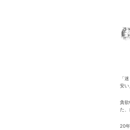
「迷
安い
貪欲
た、
20