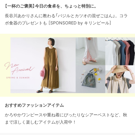
【一杯のご褒美】今日の食卓を、ちょっと特別に。
長谷川あかりさんに教わる「バジルとカツオの混ぜごはん」。コラ
ボ食器のプレゼントも ［SPONSORED by キリンビール］
おすすめファッションアイテム
かろやかワンピースや重ね着にぴったりなシアーベストなど、秋
まで涼しく楽しむアイテムが入荷中！