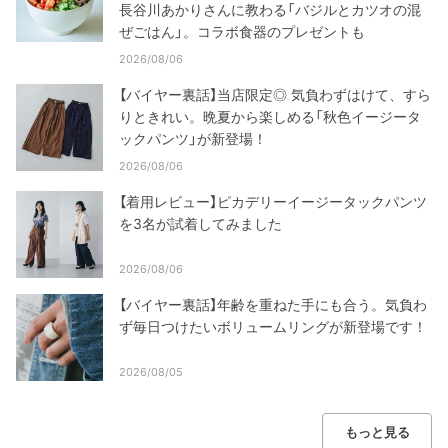
長谷川あかりさんに教わる「バジルとカツオの混
ぜごはん」。コラボ食器のプレゼントも
2026/08/06
【バイヤー裏話】当店限定◎ 気負わずはけて、すら
りときれい。晩夏から楽しめる「秋色イージータ
ックパンツ」が新登場！
2026/08/06
【着用レビュー】ピカデリーイージータックパンツ
を3名が試着してみました
2026/08/06
【バイヤー裏話】年齢を重ねた手にも合う。気負わ
ず毎日つけたいボリュームリングが新登場です！
2026/08/05
もっと見る