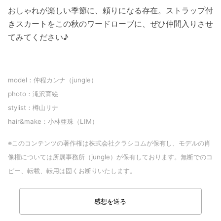
おしゃれが楽しい季節に、頼りになる存在。ストラップ付
きスカートをこの秋のワードローブに、ぜひ仲間入りさせ
てみてください♪
model：仲程カンナ（jungle）
photo：滝沢育絵
stylist：樽山リナ
hair&make：小林亜珠（LIM）
※このコンテンツの著作権は株式会社クラシコムが保有し、モデルの肖
像権については所属事務所（jungle）が保有しております。無断でのコ
ピー、転載、転用は固くお断りいたします。
感想を送る