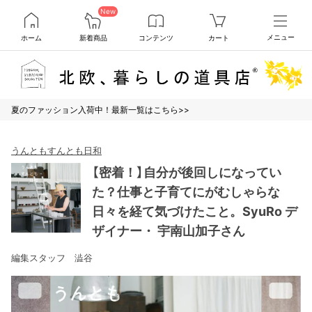
New
ホーム
新着商品
コンテンツ
カート
メニュー
夏のファッション入荷中！最新一覧はこちら>>
うんともすんとも日和
【密着！】自分が後回しになってい
た？仕事と子育てにがむしゃらな
日々を経て気づけたこと。SyuRo デ
ザイナー・ 宇南山加子さん
編集スタッフ 澁谷