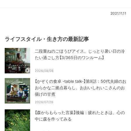
2021.11.11
ライフスタイル・生き方の最新記事
二段重ねのごほうびアイス。じっとり暑い日の冷
たい過ごし方【3/365日のワンルーム】
2026/08/08
【かぞくの食卓 -table talk-】第9話：50代夫婦のお
おらかな二拠点暮らし。おおいしれいこさんのお
揚げの甘煮
2026/07/28
【森からもらった言葉】後編：疲れたときは、心の
中に森を作ってみる