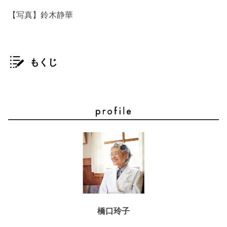
【写真】鈴木静華
もくじ
橋口玲子