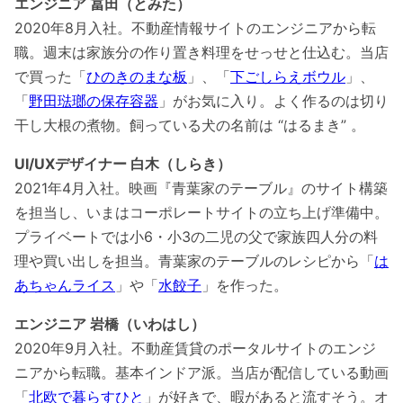
エンジニア 冨田（とみた）
2020年8月入社。不動産情報サイトのエンジニアから転
職。週末は家族分の作り置き料理をせっせと仕込む。当店
で買った「
ひのきのまな板
」、「
下ごしらえボウル
」、
「
野田琺瑯の保存容器
」がお気に入り。よく作るのは切り
干し大根の煮物。飼っている犬の名前は “はるまき” 。
UI/UXデザイナー 白木（しらき）
2021年4月入社。映画『青葉家のテーブル』のサイト構築
を担当し、いまはコーポレートサイトの立ち上げ準備中。
プライベートでは小6・小3の二児の父で家族四人分の料
理や買い出しを担当。青葉家のテーブルのレシピから「
は
あちゃんライス
」や「
水餃子
」を作った。
エンジニア 岩橋（いわはし）
2020年9月入社。不動産賃貸のポータルサイトのエンジ
ニアから転職。基本インドア派。当店が配信している動画
「
北欧で暮らすひと
」が好きで、暇があると流すそう。オ