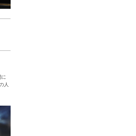
間に
の人