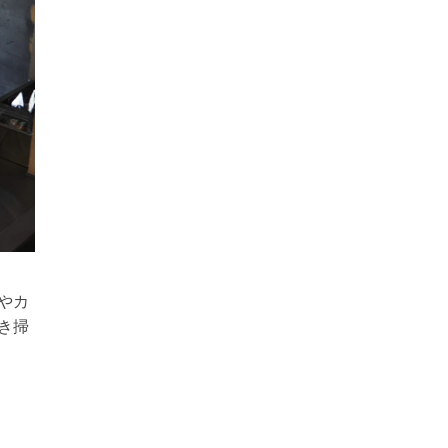
やカ
き掃