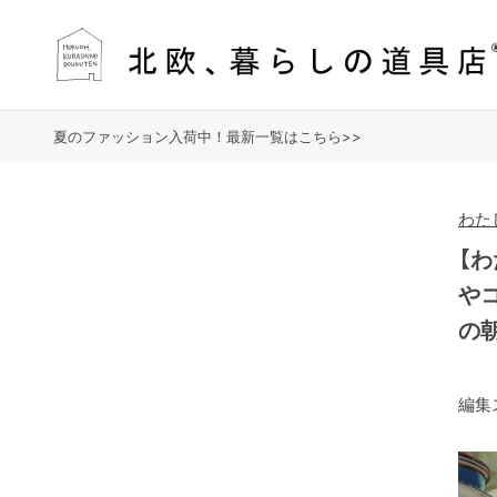
夏のファッション入荷中！最新一覧はこちら>>
わたし
【
や
の
編集