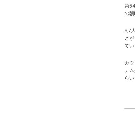
第5
の朝
6,
とが
てい
カウ
テム
らい