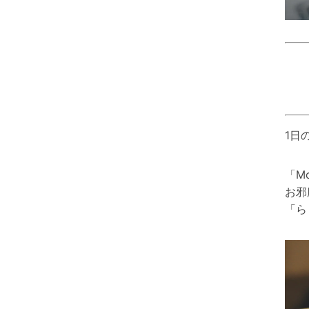
1日
「M
お邪
「ら