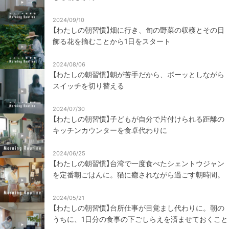
2024/09/10
【わたしの朝習慣】畑に行き、旬の野菜の収穫とその日
飾る花を摘むことから1日をスタート
2024/08/06
【わたしの朝習慣】朝が苦手だから、ボーッとしながら
スイッチを切り替える
2024/07/30
【わたしの朝習慣】子どもが自分で片付けられる距離の
キッチンカウンターを食卓代わりに
2024/06/25
【わたしの朝習慣】台湾で一度食べたシェントウジャン
を定番朝ごはんに。猫に癒されながら過ごす朝時間。
2024/05/21
【わたしの朝習慣】台所仕事が目覚まし代わりに。朝の
うちに、1日分の食事の下ごしらえを済ませておくこと