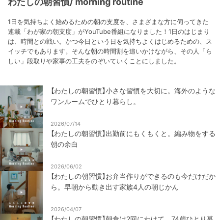
わたしの朝習慣/ morning routine
1日を気持ちよく始めるための朝の支度を、さまざまな方に伺ってきた
連載「わが家の朝支度」がYouTube番組になりました！1日のはじまり
は、時間との戦い。かつ今日という日を気持ちよくはじめるための、ス
イッチでもあります。そんな朝の時間割を追いかけながら、その人「ら
しい」段取りや家事の工夫をのぞいていくことにしました。
【わたしの朝習慣】小さな習慣を大切に。海外のような
ワンルームでひとり暮らし。
2026/07/14
【わたしの朝習慣】出勤前にもくもくと。編み物をする
朝の余白
2026/06/02
【わたしの朝習慣】お弁当作りができるのも今だけだか
ら。早朝から動き出す家族4人の朝じかん
2026/04/07
【わたしの朝習慣】朝食は2回にわけて。74歳ひとり暮