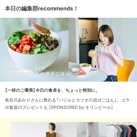
本日の編集部recommends！
【一杯のご褒美】今日の食卓を、ちょっと特別に。
長谷川あかりさんに教わる「バジルとカツオの混ぜごはん」。コラ
ボ食器のプレゼントも ［SPONSORED by キリンビール］