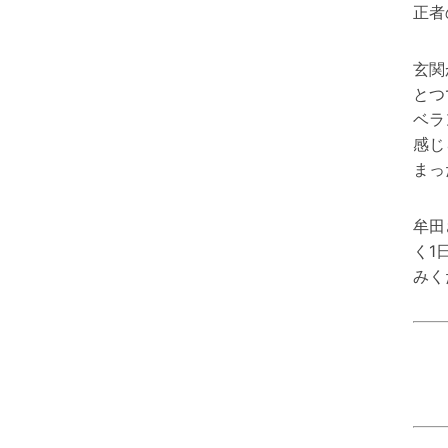
正者
玄関
とつ
ベラ
感じ
まっ
牟田
く1
みく