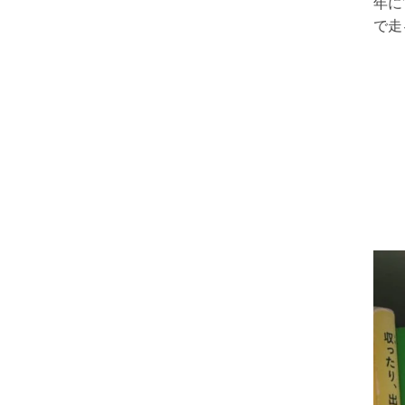
年に
で走