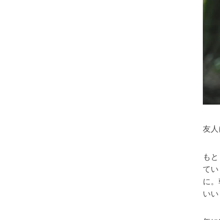
友人
もと
てい
に。
いい