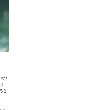
伸び
慣
ると