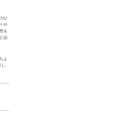
のひ
々や
然を
と詰
ちよ
楽し