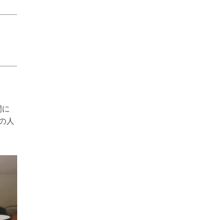
間に
の人