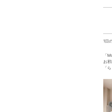
1日
「M
お邪
「ら