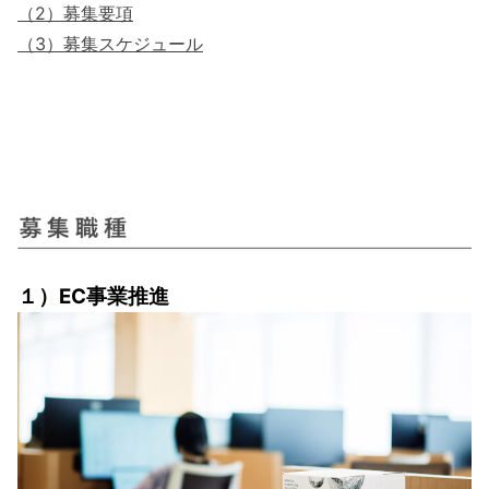
（2）募集要項
（3）募集スケジュール
職種アンカー
EC
１）EC事業推進