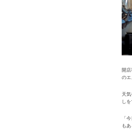
開店
のエ
天気
しを
「今
もあ