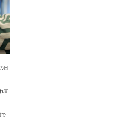
の日
れ直
間で