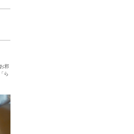
にお邪
「ら