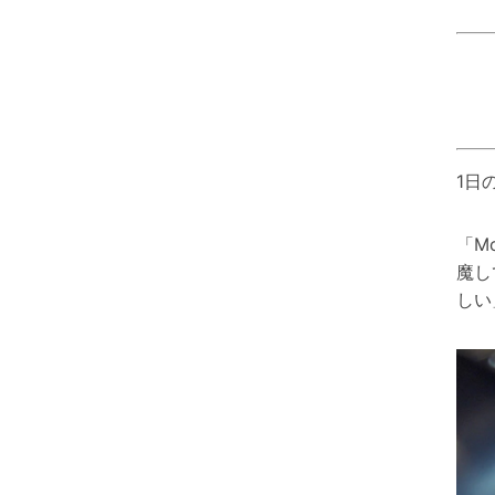
1日
「M
魔し
しい