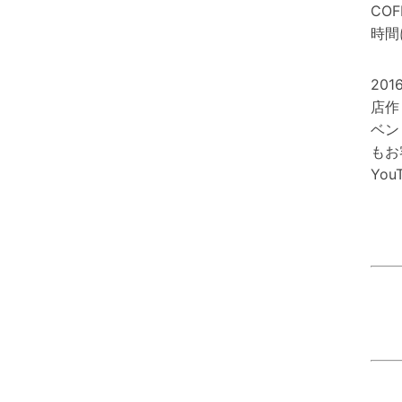
CO
時間
201
店作
ベン
もお
You