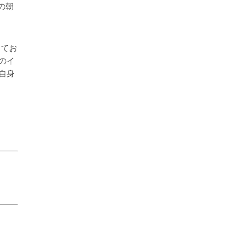
の朝
してお
のイ
自身