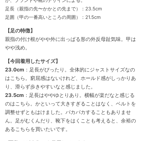
が、ブランドや靴のデザインによる。
足長（親指の先〜かかとの先まで）：23.5cm
足囲（甲の一番高いところの周囲）：21.5cm
【足の特徴】
親指の付け根がやや外に出っぱる形の外反母趾気味。甲は
やや浅め。
【今回着用したサイズ】
23.0cm
：足長がぴったり。全体的にジャストサイズなの
はこちら。窮屈感はないけれど、ホールド感がしっかりあ
り、滑らず歩きやすいなと感じました。
23.5cm
：足長はややゆとりあり。横幅が楽だなと感じる
のはこちら。かといって大きすぎることはなく、ベルトを
調整せずともはけました。パカパカすることもありませ
ん。足がむくんだり、靴下をはくことも考えると、余裕の
あるこちらを買いたいです。