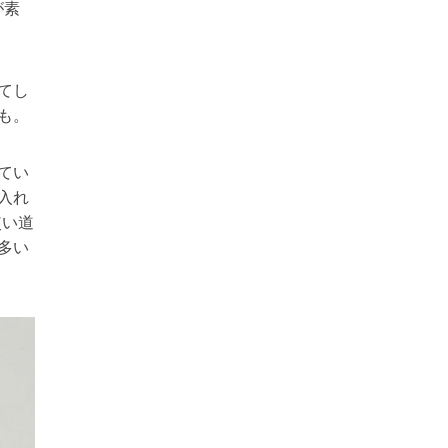
が素
てし
も。
てい
入れ
使い道
多い