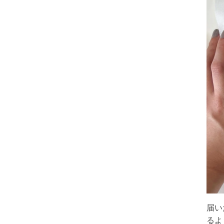
届い
るよ