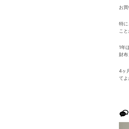
お買
特に
こと
1年
財布
4ヶ
てよ