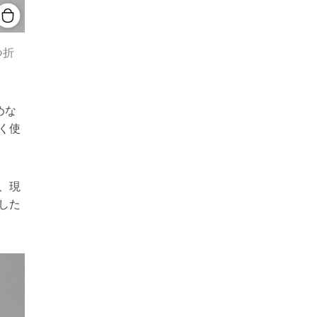
つ折
めな
く使
、現
した