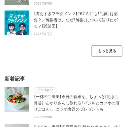
2026/08/03
【考えすぎフラグメンツ】#67 AIにも「礼儀」は必
要？／編集者は、なぜ「編集」について語りたが
る？【雑談回】
2026/07/29
もっと見る
新着記事
Sponsored
【一杯のご褒美】今日の食卓を、ちょっと特別に。
長谷川あかりさんに教わる「バジルとカツオの混
ぜごはん」。コラボ食器のプレゼントも
2026/08/06
【バイヤー裏話】当店限定◎ 気負わずはけて、すら