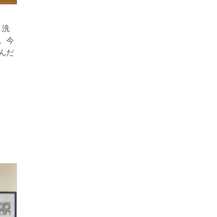
、洗
。今
んだ