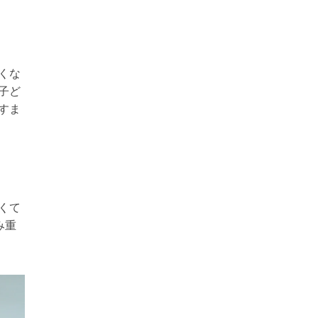
くな
子ど
すま
くて
み重