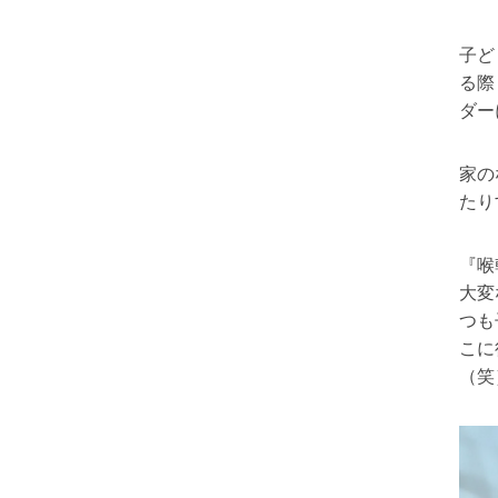
子ど
る際
ダー
家の
たり
『喉
大変
つも
こに
（笑