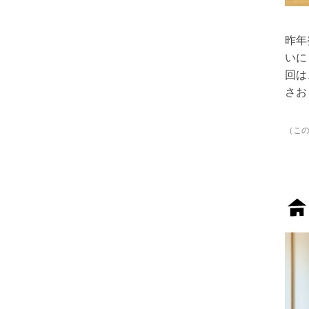
昨年
いに
回は
さお
（こ