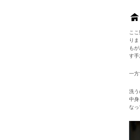
ここ
りま
もが
す手
一方
洗う
中身
なっ