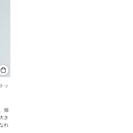
トッ
、個
大き
なれ