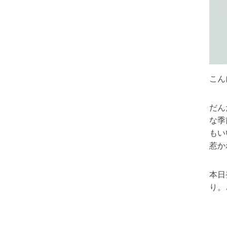
こん
だん
な季
もい
惹か
本日
り。