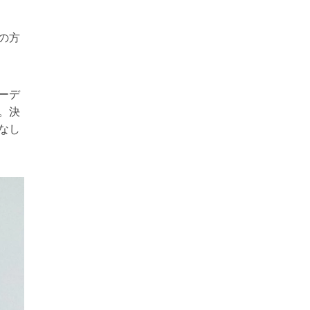
の方
ーデ
。決
なし