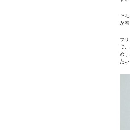
そん
が着
フリ
で、
めす
たい