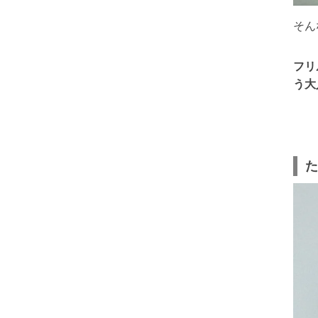
そん
フリ
う大
た