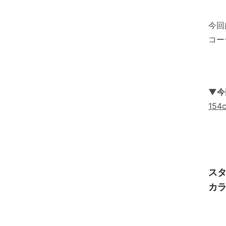
今回
コー
▼今
154
スタ
カ