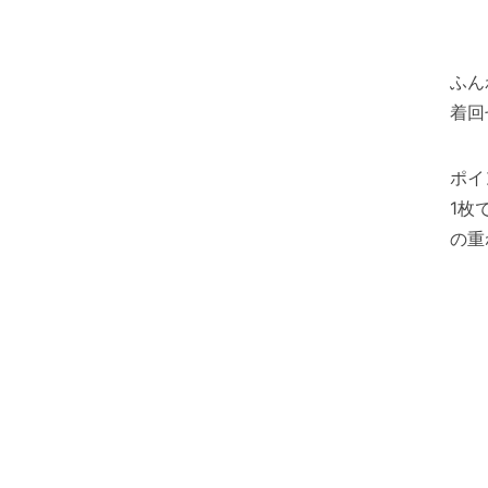
ふん
着回
ポイ
1枚
の重