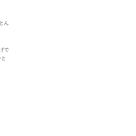
とん
げで
ーと