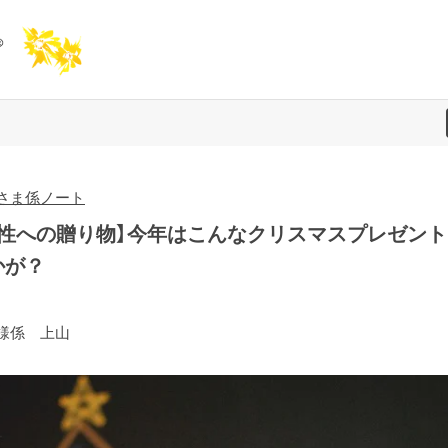
さま係ノート
男性への贈り物】今年はこんなクリスマスプレゼント
かが？
様係 上山