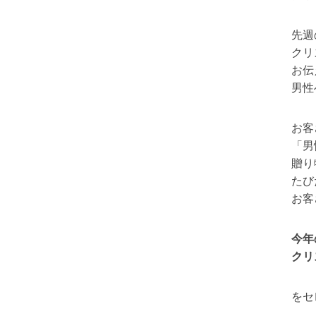
先週
クリ
お伝
男性
お客
「男
贈り
たび
お客
今年
クリ
をセ