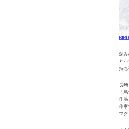
BI
深み
とっ
持ち
長崎
「鳥
作品
作家
マグ