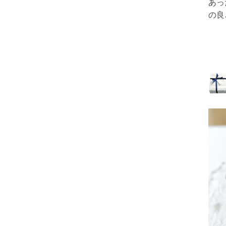
あっ
の良