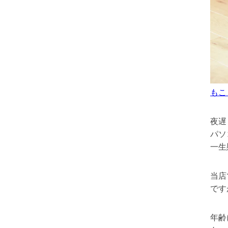
もこ
夜遅
パソ
一生
当店
です
年齢