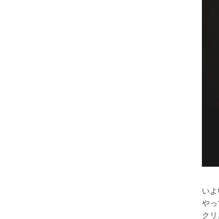
いよ
やっ
クリ