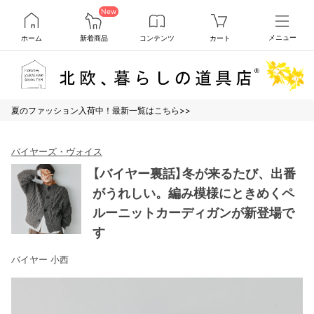
New
ホーム
新着商品
コンテンツ
カート
メニュー
夏のファッション入荷中！最新一覧はこちら>>
バイヤーズ・ヴォイス
【バイヤー裏話】冬が来るたび、出番
がうれしい。編み模様にときめくペ
ルーニットカーディガンが新登場で
す
バイヤー 小西