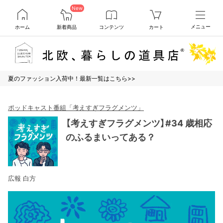
New
ホーム
新着商品
コンテンツ
カート
メニュー
夏のファッション入荷中！最新一覧はこちら>>
ポッドキャスト番組「考えすぎフラグメンツ」
【考えすぎフラグメンツ】#34 歳相応
のふるまいってある？
広報 白方