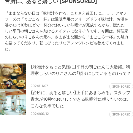
台所に、あると嬉しい [SPONSORED]
『ままならない日は「味噌汁を作る」ことさえ後回しに……』。アマノ
フーズの「まごころ一杯」は通販専用のフリーズドライ味噌汁。お湯を
沸かせば10秒ほどで一杯分のおいしい味噌汁が完成するから、慌ただ
しい平日の朝ごはんを助けるアイテムになりそうです。今回は、料理家
のしらいのりこさんの元へ。さまざまな面から「まごころ一杯」の魅力
を語ってくださり、朝にぴったりなアレンジレシピも教えてくれまし
た。
【味噌汁をもっと気軽に】平日の朝ごはんに大活躍。料
理家しらいのりこさんの「頼りにしているもの」って？
2024/11/07
SPONSORED
【台所に、あると嬉しい】上手にあきらめる。スタッフ
青木が10秒でおいしくできる味噌汁に頼りたいのは、
こんな食卓でした
2024/09/12
SPONSORED