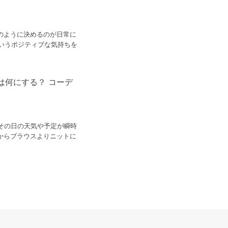
のように決めるのが日常に
というポジティブな気持ちを
は何にする？ コーデ
その日の天気や予定が瞬時
からブラウスよりニットに