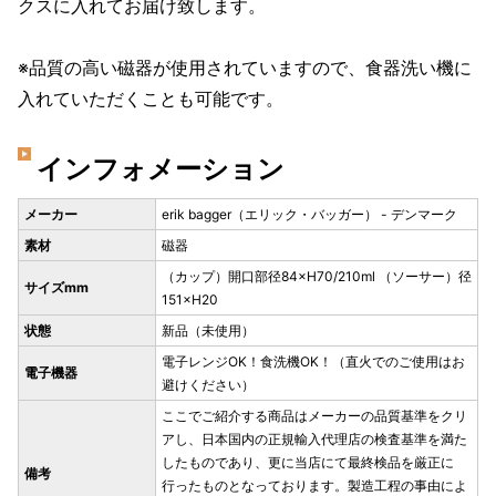
クスに入れてお届け致します。
※品質の高い磁器が使用されていますので、食器洗い機に
入れていただくことも可能です。
インフォメーション
メーカー
erik bagger（エリック・バッガー） - デンマーク
素材
磁器
（カップ）開口部径84×H70/210ml （ソーサー）径
サイズmm
151×H20
状態
新品（未使用）
電子レンジOK！食洗機OK！（直火でのご使用はお
電子機器
避けください）
ここでご紹介する商品はメーカーの品質基準をクリ
アし、日本国内の正規輸入代理店の検査基準を満た
したものであり、更に当店にて最終検品を厳正に
備考
行ったものとなっております。製造工程の事由によ