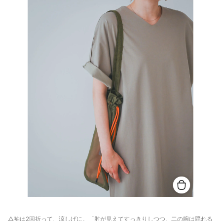
△袖は2回折って、涼しげに。「肘が見えてすっきりしつつ、二の腕は隠れる