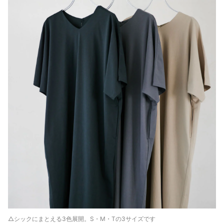
△シックにまとえる3色展開。S・M・Tの3サイズです