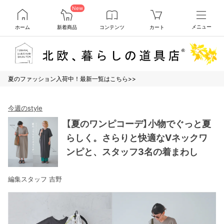
New
ホーム
新着商品
コンテンツ
カート
メニュー
夏のファッション入荷中！最新一覧はこちら>>
今週のstyle
【夏のワンピコーデ】小物でぐっと夏
らしく。さらりと快適なVネックワ
ンピと、スタッフ3名の着まわし
編集スタッフ 吉野