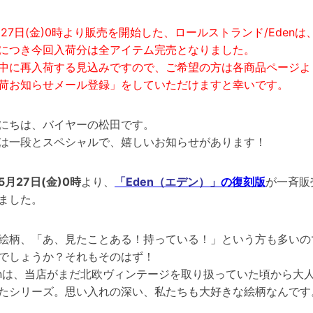
月27日(金)0時より販売を開始した、ロールストランド/Edenは
につき今回入荷分は全アイテム完売となりました。
中に再入荷する見込みですので、ご希望の方は各商品ページよ
荷お知らせメール登録」をしていただけますと幸いです。
にちは、バイヤーの松田です。
は一段とスペシャルで、嬉しいお知らせがあります！
5月27日(金)0時
より、
「Eden（エデン）」
の復刻版
が一斉販
ました。
絵柄、「あ、見たことある！持っている！」という方も多いの
でしょうか？それもそのはず！
enは、当店がまだ北欧ヴィンテージを取り扱っていた頃から大
たシリーズ。思い入れの深い、私たちも大好きな絵柄なんです