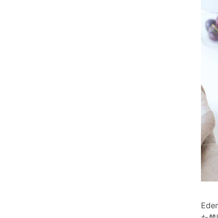
Ed
た禁