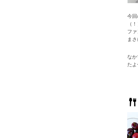
今回
（！
ファ
まさ
なか
たよ