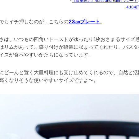
・
【数量限定】Rorstrand/Eden/プレート(
4,104
でもイチ押しなのが、こちらの
23㎝プレート
。
さは、いつもの四角いトーストがゆったり1枚おさまるサイズ
はリムがあって、盛り付けが綺麗に収まってくれたり、パスタ
イスが食べやすいかたちになっています。
にどーんと置く大皿料理にも受け止めてくれるので、自然と活
高くなりそうな使いやすいサイズですよ〜。