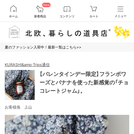
New
ホーム
新着商品
コンテンツ
カート
メニュー
夏のファッション入荷中！最新一覧はこちら>>
KURASHI&amp;Trips通信
【バレンタインデー限定】フランボワ
ーズとバナナを使った新感覚の「チョ
コレートジャム」。
お客様係 上山