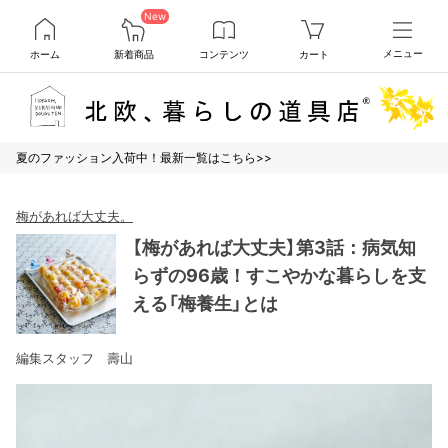
New
ホーム
新着商品
コンテンツ
カート
メニュー
夏のファッション入荷中！最新一覧はこちら>>
梅があれば大丈夫。
【梅があれば大丈夫】第3話：病気知
らずの96歳！すこやかな暮らしを支
える「梅養生」とは
編集スタッフ 壽山