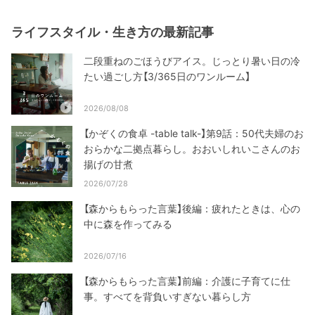
ライフスタイル・生き方の最新記事
二段重ねのごほうびアイス。じっとり暑い日の冷
たい過ごし方【3/365日のワンルーム】
2026/08/08
【かぞくの食卓 -table talk-】第9話：50代夫婦のお
おらかな二拠点暮らし。おおいしれいこさんのお
揚げの甘煮
2026/07/28
【森からもらった言葉】後編：疲れたときは、心の
中に森を作ってみる
2026/07/16
【森からもらった言葉】前編：介護に子育てに仕
事。すべてを背負いすぎない暮らし方