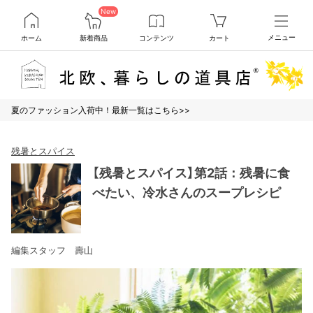
New
ホーム
新着商品
コンテンツ
カート
メニュー
夏のファッション入荷中！最新一覧はこちら>>
残暑とスパイス
【残暑とスパイス】第2話：残暑に食
べたい、冷水さんのスープレシピ
編集スタッフ 壽山