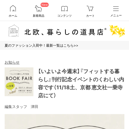
New
ホーム
新着商品
コンテンツ
カート
メニュー
夏のファッション入荷中！最新一覧はこちら>>
お知らせ
【いよいよ今週末】『フィットする暮
らし』刊行記念イベントのくわしい内
容です（11/18土、京都 恵文社一乗寺
店にて）
編集スタッフ 津田