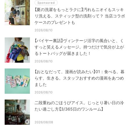
Sponsored
【夏の洗濯をもっとラクに】汚れもニオイもスッキ
リ洗える、スティック型の洗剤って？ 当店コラボ
ケースのプレゼントも
2026/08/10
【バイヤー裏話】ヴィンテージ活字の風合いと、く
すっと笑えるメッセージ。持つだけで気分が上が
るトートバッグが届きました！
2026/08/10
【おとなだって、漫画が読みたい】01：食べる、暮
らす、生きる。スタッフおすすめの漫画をあつめ
ました
2026/08/10
二段重ねのごほうびアイス。じっとり暑い日の冷
たい過ごし方【3/365日のワンルーム】
2026/08/08