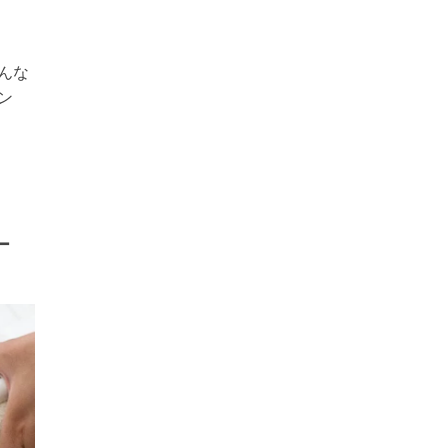
んな
ン
ー