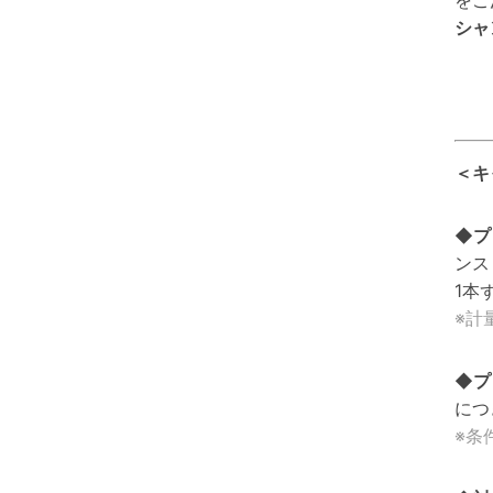
をご
シャ
＜キ
◆プ
ンス
1本
※計
◆プ
につ
※条