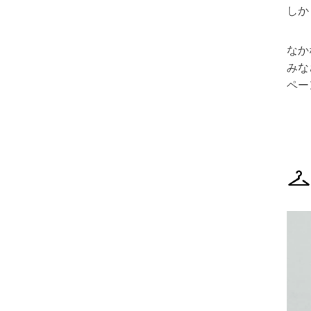
しか
なか
みな
ペー