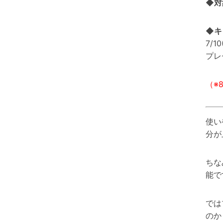
◆対
◆キ
7/1
プレ
（※
使い
分が
ちな
能で
では
のか