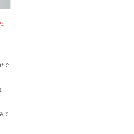
た
せで
は
みて