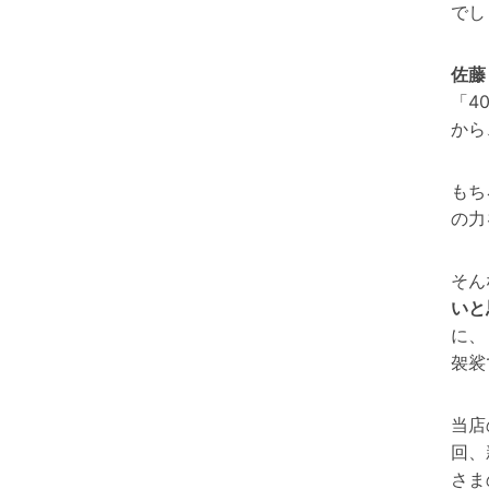
でし
佐藤
「4
から
もち
の力
そん
いと思
に、
袈裟
当店
回、
さま