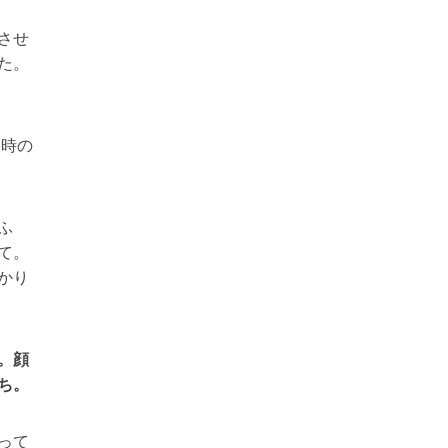
させ
た。
た時の
ふ
て。
かり
。顔
ち。
って