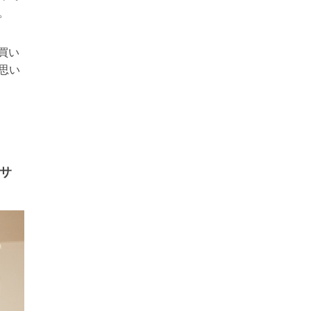
。
お買い
思い
セサ