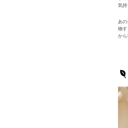
気持
あの
物す
から