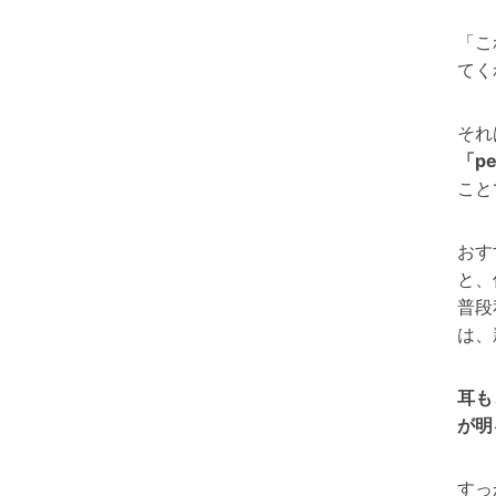
「こ
てく
それ
「pe
こと
おす
と、
普段
は、
耳も
が明
すっ