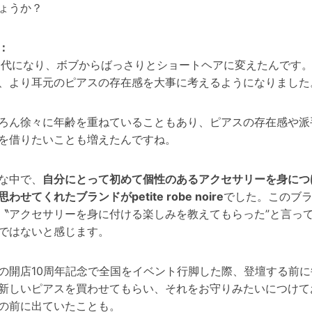
ょうか？
：
0代になり、ボブからばっさりとショートヘアに変えたんです
、より耳元のピアスの存在感を大事に考えるようになりました
ろん徐々に年齢を重ねていることもあり、ピアスの存在感や派
を借りたいことも増えたんですね。
な中で、
自分にとって初めて個性のあるアクセサリーを身につ
わせてくれたブランドがpetite robe noire
でした。このブ
〝アクセサリーを身に付ける楽しみを教えてもらった”と言っ
ではないと感じます。
の開店10周年記念で全国をイベント行脚した際、登壇する前に
新しいピアスを買わせてもらい、それをお守りみたいにつけて
の前に出ていたことも。