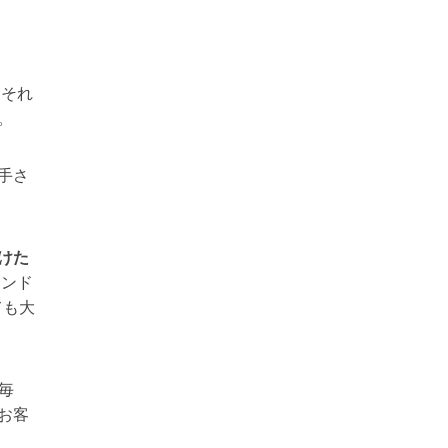
。それ
。
手さ
けた
ランド
ても大
毎
お客