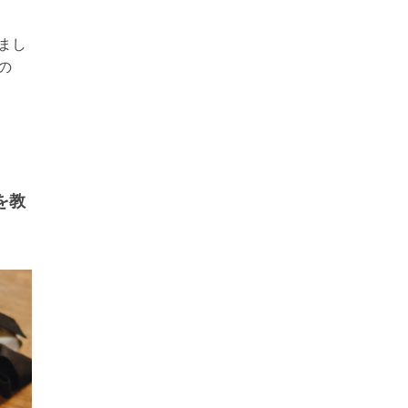
まし
の
を教