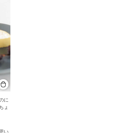
のに
ちょ
思い