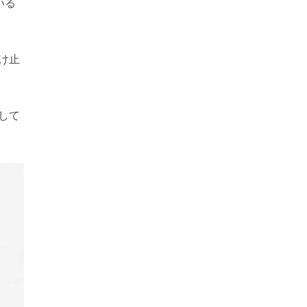
いる
け止
して