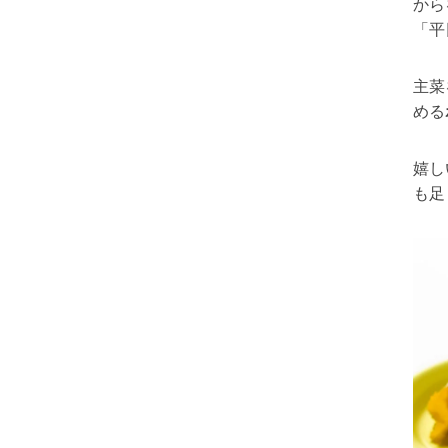
から
「平
主菜
める
嬉し
も足