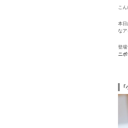
こん
本日
なア
登場
ニボ
「