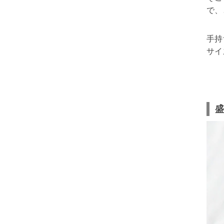
で、
手持
サイ
盛