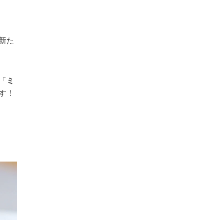
新た
「
ミ
す！