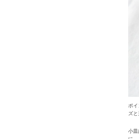
ポイ
ズと
小皿
に。