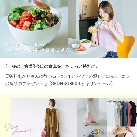
【一杯のご褒美】今日の食卓を、ちょっと特別に。
長谷川あかりさんに教わる「バジルとカツオの混ぜごはん」。コラ
ボ食器のプレゼントも ［SPONSORED by キリンビール］