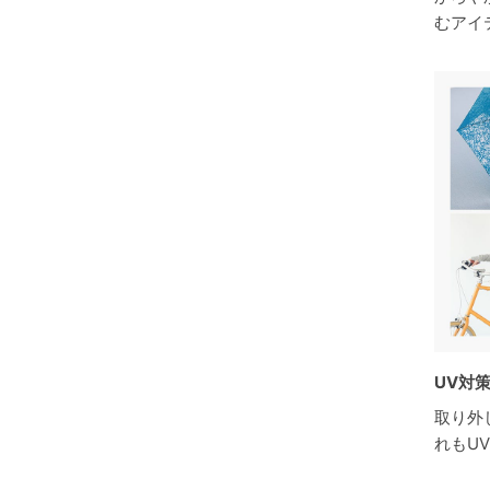
むアイ
UV対
取り外
れもU