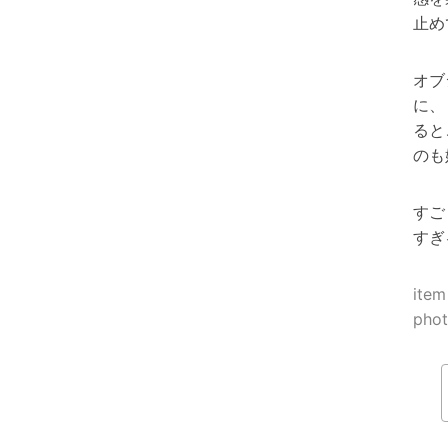
止め
オブ
に、
ると
のも
すご
すぎ
ite
ph