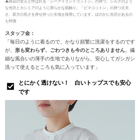
▲綿花の女王と呼ばれる「シーアイランドコットン」の持つ、シルクのよう
な光沢とカシミアのように滑らかな肌触り。「ピマコットン」の持つ丈夫
さ、双方の良さを併せ持った生地を採用しています。ほのかに光沢があるの
も特徴
スタッフ金：
「毎日のように着るので、かなり頻繁に洗濯をするのです
が、
形も変わらず、ごわつきも今のところありません
。繊
細な風合いの薄手の生地でありながら、安心してガシガシ
洗って使えるところも気に入っています」
とにかく透けない！ 白いトップスでも安心
です