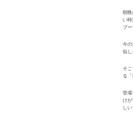
朝晩
い時
ブー
今の
似し
そこ
る「
登場
けが
しい