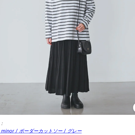
m：
e minor / ボーダーカットソー / グレー