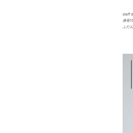
staff
身長1
ふだ