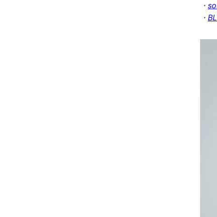
・
s
・
B