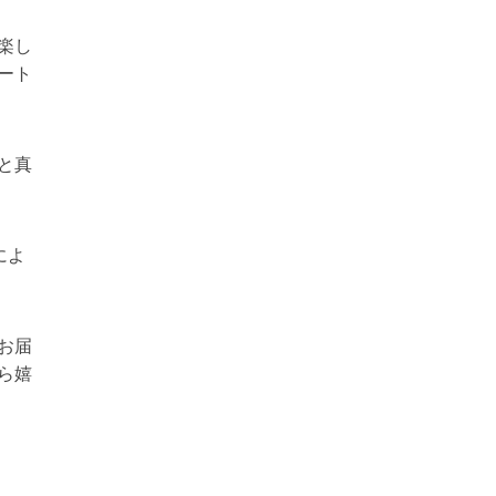
楽し
ート
と真
によ
お届
ら嬉