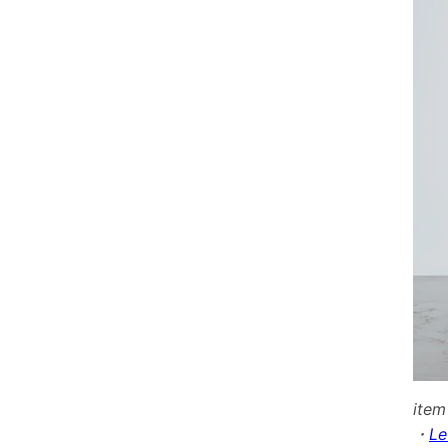
ite
・
L