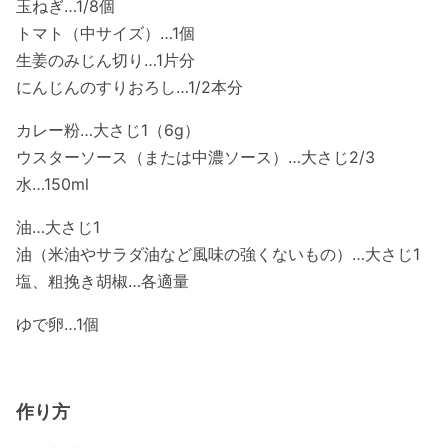
玉ねぎ…1/8個
トマト（中サイズ）…1個
生姜のみじん切り…1片分
にんじんのすりおろし…1/2本分
カレー粉…大さじ1（6g）
ウスターソース（または中濃ソース）…大さじ2/3
水…150ml
油…大さじ1
油（米油やサラダ油など風味の強くないもの）…大さじ1
塩、粗挽き胡椒…各適量
ゆで卵…1個
作り方