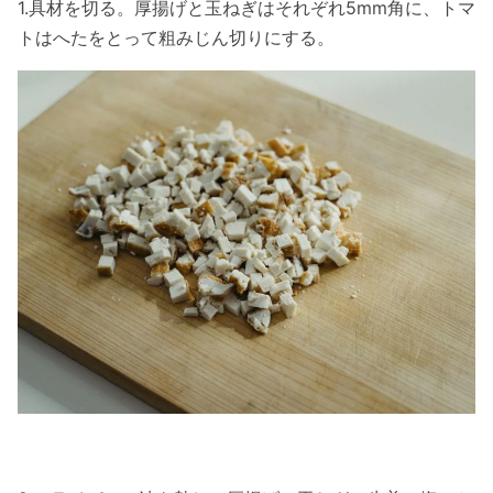
1.具材を切る。厚揚げと玉ねぎはそれぞれ5mm角に、トマ
トはへたをとって粗みじん切りにする。