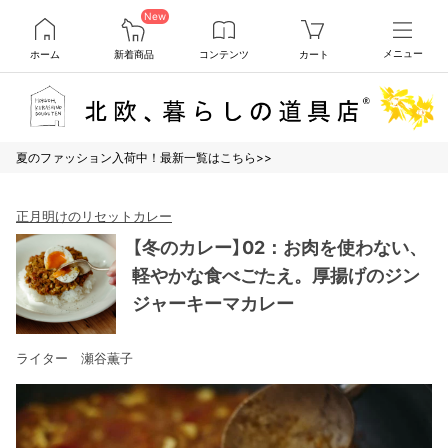
New
ホーム
新着商品
コンテンツ
カート
メニュー
夏のファッション入荷中！最新一覧はこちら>>
正月明けのリセットカレー
【冬のカレー】02：お肉を使わない、
軽やかな食べごたえ。厚揚げのジン
ジャーキーマカレー
ライター 瀬谷薫子